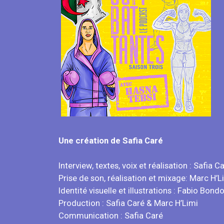
Une création de Safia Caré
Interview, textes, voix et réalisation : Safia C
Prise de son, réalisation et mixage: Marc H’L
Identité visuelle et illustrations : Fabio Bond
Production : Safia Caré & Marc H’Limi
Communication : Safia Caré