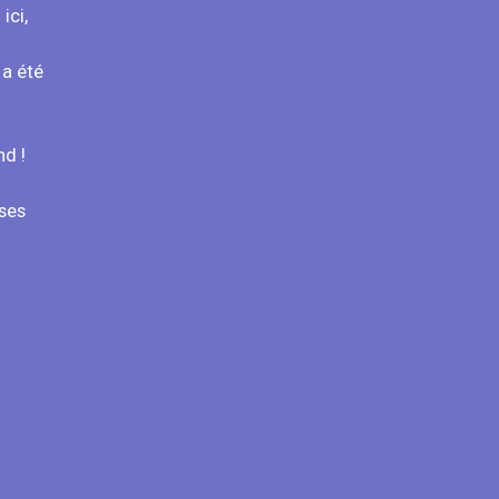
ici,
 a été
nd !
 ses