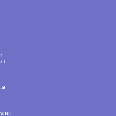
is
ait
 et
ndes :